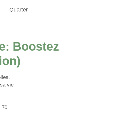
e
Quarter
e: Boostez
ion)
lles,
sa vie
9 70