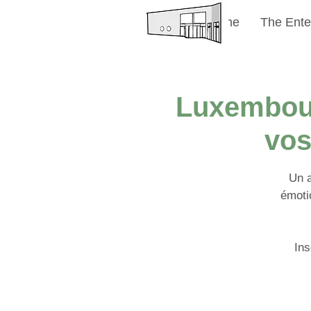
Welcome
The Ente
Luxembour
vos
Un a
émoti
Ins