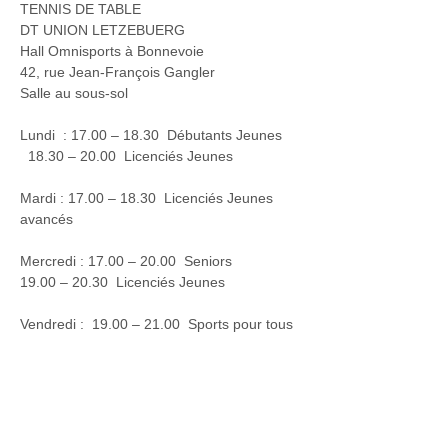
TENNIS DE TABLE 

DT UNION LETZEBUERG 

Hall Omnisports à Bonnevoie 

42, rue Jean-François Gangler 

Salle au sous-sol 

Lundi  : 17.00 – 18.30  Débutants Jeunes 

  18.30 – 20.00  Licenciés Jeunes 

Mardi : 17.00 – 18.30  Licenciés Jeunes 
avancés

Mercredi : 17.00 – 20.00  Seniors 

19.00 – 20.30  Licenciés Jeunes 

Vendredi :  19.00 – 21.00  Sports pour tous 

Entraineur :  Mechouet Karim 

Informations et Renseignements : 

Gilbert Beissel  621 239 288 
