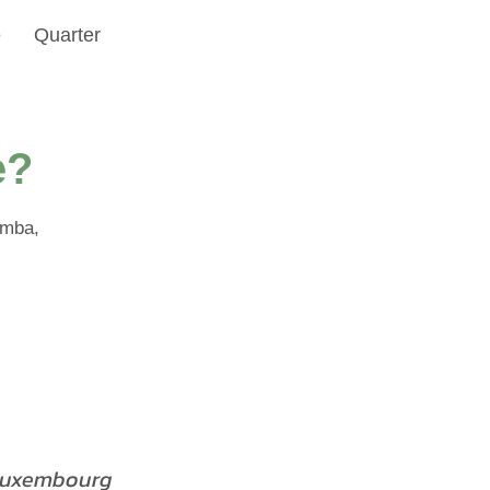
e
Quarter
e?
amba,
 Luxembourg