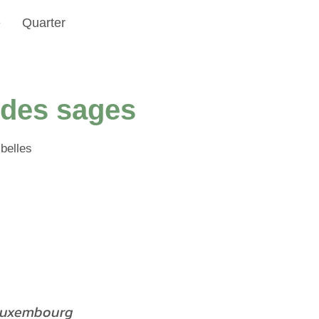
e
Quarter
r des sages
 belles
 Luxembourg