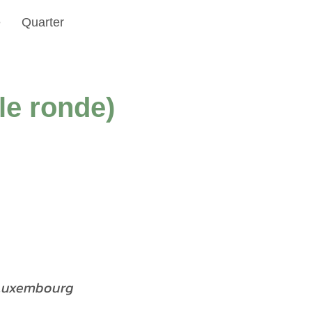
e
Quarter
le ronde)
d Luxembourg